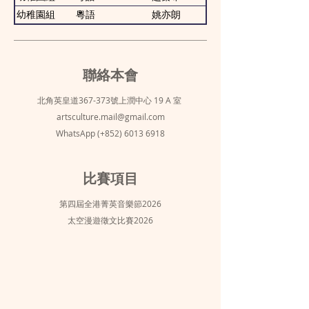
幼稚園組
粵語
姚亦朗
聯絡本會
北角英皇道367-373號上潤中心 19 A 室
artsculture.mail@gmail.com
WhatsApp (+852)
6013 6918
比賽項目
第四屆全港菁英音樂節2026
太空漫遊徵文比賽2026