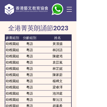
全港菁英朗誦節2023
參賽組別
分齡組別
姓名
幼稚園組
粵語
黃漢揚
幼稚園組
粵語
林詩語
幼稚園組
粵語
陳建澔
幼稚園組
粵語
袁苡嵐
幼稚園組
粵語
林芷妮
幼稚園組
粵語
陳家蔚
幼稚園組
粵語
楊稀文
幼稚園組
粵語
梁睿澤
幼稚園組
粵語
池沛庭
幼稚園組
粵語
黎沅汶
幼稚園組
粵語
趙蓁希