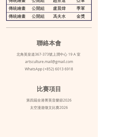
傳統繪畫
公開組
趙景進
亞軍
傳統繪畫
公開組
盧晨煒
季軍
傳統繪畫
公開組
馮夫水
金獎
聯絡本會
北角英皇道367-373號上潤中心 19 A 室
artsculture.mail@gmail.com
WhatsApp (+852)
6013 6918
比賽項目
第四屆全港菁英音樂節2026
太空漫遊徵文比賽2026