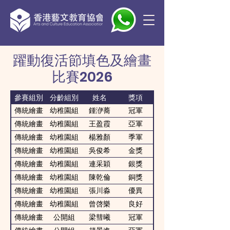
躍動復活節填色及繪畫
比賽2026
參賽組別
分齡組別
姓名
獎項
傳統繪畫
幼稚園組
鍾洢蕎
冠軍
傳統繪畫
幼稚園組
王盈霞
亞軍
傳統繪畫
幼稚園組
楊雅顏
季軍
傳統繪畫
幼稚園組
吳俊希
金獎
傳統繪畫
幼稚園組
連采穎
銀獎
傳統繪畫
幼稚園組
陳乾倫
銅獎
傳統繪畫
幼稚園組
張川淼
優異
傳統繪畫
幼稚園組
曾啓樂
良好
傳統繪畫
公開組
梁彗曦
冠軍