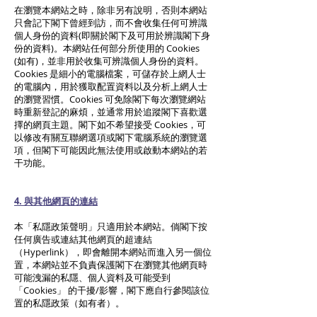
在瀏覽本網站之時，除非另有說明，否則本網站
只會記下閣下曾經到訪，而不會收集任何可辨識
個人身份的資料(即關於閣下及可用於辨識閣下身
份的資料)。本網站任何部分所使用的 Cookies
(如有)，並非用於收集可辨識個人身份的資料。
Cookies 是細小的電腦檔案，可儲存於上網人士
的電腦內，用於獲取配置資料以及分析上網人士
的瀏覽習慣。Cookies 可免除閣下每次瀏覽網站
時重新登記的麻煩，並通常用於追蹤閣下喜歡選
擇的網頁主題。閣下如不希望接受 Cookies，可
以修改有關互聯網選項或閣下電腦系統的瀏覽選
項，但閣下可能因此無法使用或啟動本網站的若
干功能。
4. 與其他網頁的連結
本「私隱政策聲明」只適用於本網站。倘閣下按
任何廣告或連結其他網頁的超連結
（Hyperlink），即會離開本網站而進入另一個位
置，本網站並不負責保護閣下在瀏覽其他網頁時
可能洩漏的私隱、個人資料及可能受到
「Cookies」 的干擾/影響，閣下應自行參閱該位
置的私隱政策（如有者）。