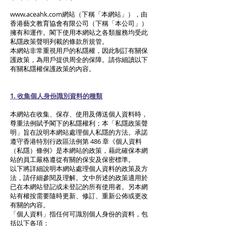
www.aceahk.com
網站（下稱「本網站」），由
香港藝文教育協會有限公司（下稱「本公司」）
擁有和運作。閣下使用本網站之各類服務均受此
私隱政策聲明列載的條款所規管。
本網站非常重視用戶的私隱權，因此制訂有關保
護政策，為用戶提供周全的保障。請你細讀以下
有關私隱權保護政策的內容。
1. 收集個人身份識別資料的種類
本網站在收集、保存、使用及傳送個人資料時，
尊重法例賦予閣下的私隱權利；本「私隱政策聲
明」旨在說明本網站處理個人私隱的方法。承諾
遵守香港特別行政區法例第 486 章《個人資料
（私隱）條例》是本網站的政策，藉此確保本網
站的員工嚴格遵從有關的保安及保密標準。
以下將詳細說明本網站處理個人資料的政策及方
法，請仔細參閱及理解。文中所述的政策適用於
已在本網站登記或未登記的所有使用者。另本網
站有權按需要隨時更新、修訂、重新公佈或更改
有關的內容。
「個人資料」指任何可識別個人身份的資料，包
括以下各項：