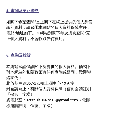
5. 查閱及更正資料
如閣下希望查閱/更正閣下在網上提供的個人身份
識別資料，請致函本網站的個人資料保障主任，
電郵/地址如下。本網站對閣下每次成功查閱/更
正個人資料，不會收取任何費用。
6. 查詢及投訴
本網站承諾保護閣下所提供的個人資料。倘閣下
對本網站的私隱政策有任何查詢或疑問，歡迎聯
絡我們：
北角英皇道367-373號上潤中心 19 A 室
封面請寫上：有關個人資料保障（信封面請註明
「保密」字樣）
或電郵至︰
artsculture.mail@gmail.com
（電郵
標題請註明「保密」字樣）
本網站有權修改本「私隱政策聲明」，而有關修
改將登載於本網站上。