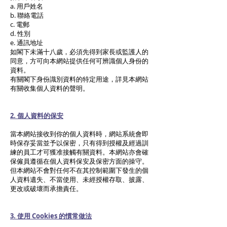
a. 用戶姓名
b. 聯絡電話
c. 電郵
d. 性別
e. 通訊地址
如閣下未滿十八歲，必須先得到家長或監護人的
同意，方可向本網站提供任何可辨識個人身份的
資料。
有關閣下身份識別資料的特定用途，詳見本網站
有關收集個人資料的聲明。
2. 個人資料的保安
當本網站接收到你的個人資料時，網站系統會即
時保存妥當並予以保密，只有得到授權及經過訓
練的員工才可獲准接觸有關資料。本網站亦會確
保僱員遵循在個人資料保安及保密方面的操守。
但本網站不會對任何不在其控制範圍下發生的個
人資料遺失、不當使用、未經授權存取、披露、
更改或破壞而承擔責任。
3. 使用 Cookies 的慣常做法