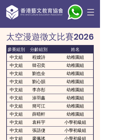
太空漫遊徵文比賽2026
參賽組別
分齡組別
姓名
中文組
程嬡詩
幼稚園組
中文組
韓召奕
幼稚園組
中文組
劉也全
幼稚園組
中文組
劉心韻
幼稚園組
中文組
李亦彤
幼稚園組
中文組
涂羽鑫
幼稚園組
中文組
簡可江
幼稚園組
中文組
薛晤軒
幼稚園組
中文組
袁科宇
小學初級組
中文組
張語倢
小學初級組
中文組
廖佩瑤
小學初級組